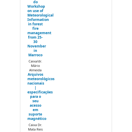
do
Workshop
on use of
Meteorological
Information
in forest
fire
management
from 25-
30
November
in
Marroco
Caixa/dr.
Mário
Almeida
Arquivos
meteorológicos
nacionais
|
especificaçöes
para o
seu
acesso
em
suporte
magnético
Caixa Dr.
Mata Reis