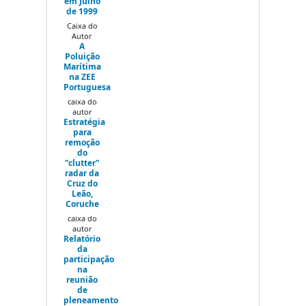
em Julho
de 1999
Caixa do
Autor
A
Poluição
Marítima
na ZEE
Portuguesa
caixa do
autor
Estratégia
para
remoção
do
"clutter"
radar da
Cruz do
Leão,
Coruche
caixa do
autor
Relatório
da
participação
na
reunião
de
pleneamento