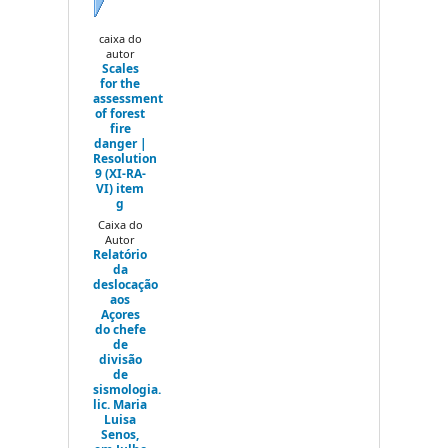
Next
caixa do
autor
Scales
for the
assessment
of forest
fire
danger |
Resolution
9 (XI-RA-
VI) item
g
Caixa do
Autor
Relatório
da
deslocação
aos
Açores
do chefe
de
divisão
de
sismologia.
lic. Maria
Luisa
Senos,