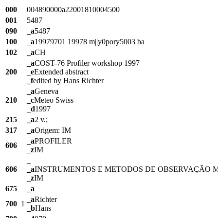
000
004890000a22001810004500
001
5487
090
_a
5487
100
_a
19979701 19978 m||y0pory5003 ba
102
_a
CH
_a
COST-76 Profiler workshop 1997
200
_e
Extended abstract
_f
edited by Hans Richter
_a
Geneva
210
_c
Meteo Swiss
_d
1997
215
_a
2 v.;
317
_a
Origem: IM
_a
PROFILER
606
_z
IM
_
606
_a
INSTRUMENTOS E METODOS DE OBSERVAÇÃO 
_z
IM
675
_a
_a
Richter
700
1
_b
Hans