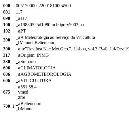
000
005170000a22001810004500
001
117
090
_a
117
100
_a
19880525d1980 m h0pory5003 ba
102
_a
PT
_a
A Meteorologia ao Serviço da Viticultura
200
_f
Manuel Bettencourt
300
_a
in:"Rev.Inst.Nac.Met.Geo.", Lisboa, vol.3 (3-4), Jul-Dez 1
317
_a
Origem: INMG
330
_a
Sumário
606
_a
CLIMATOLOGIA
606
_a
AGROMETEOROLOGIA
606
_a
VITICULTURA
_a
551.58.4
675
_v
med
_z
fre
_a
Bettencourt
700
1
_b
Manuel