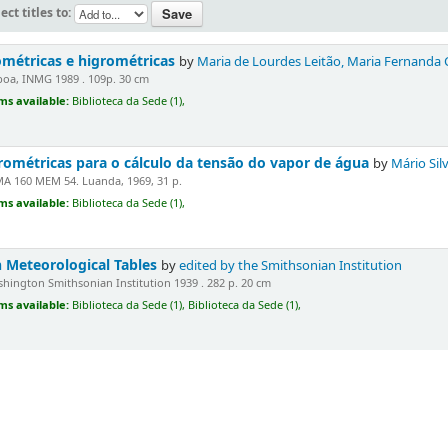
ect titles to:
métricas e higrométricas
by
Maria de Lourdes Leitão, Maria Fernanda 
boa, INMG 1989 . 109p. 30 cm
ms available:
Biblioteca da Sede (1),
rométricas para o cálculo da tensão do vapor de água
by
Mário Silv
MA 160 MEM 54. Luanda, 1969, 31 p.
ms available:
Biblioteca da Sede (1),
 Meteorological Tables
by
edited by the Smithsonian Institution
hington Smithsonian Institution 1939 . 282 p. 20 cm
ms available:
Biblioteca da Sede (1),
Biblioteca da Sede (1),