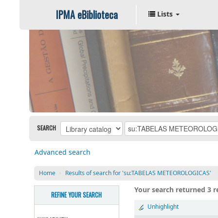
IPMA eBiblioteca
Lists
SEARCH
Advanced search
Home
›
Results of search for 'su:TABELAS METEOROLOGICAS'
Your search returned 3 re
REFINE YOUR SEARCH
Unhighlight