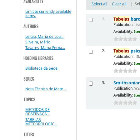
AVAILABILITY
Select all
Clear all
|
Sel
Limit to currently available
items.
Tabelas
baro
1.
Publication:
Lis
AUTHORS
Availability:
Ite
Leitão, Maria de Lou...
Silveira, Mário
Tavares, Maria Ferna...
Tabelas
psic
2.
Publication:
, S
HOLDING LIBRARIES
Availability:
Ite
Biblioteca da Sede
SERIES
Smithsonian
3.
Publication:
Was
Nota Técnica de Mete...
Availability:
Ite
TOPICS
METODOS DE
OBSERVAÇA...
TABELAS
METEOROLOGIC...
TITLES