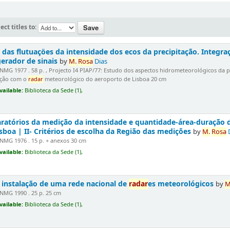
ect titles to:
as das flutuaçöes da intensidade dos ecos da precipitação. Integra
rador de sinais
by
M.
Rosa
Dias
NMG 1977 . 58 p. , Projecto I4 PIAP/77: Estudo dos aspectos hidrometeorológicos da p
ação com o
radar
meteorológico do aeroporto de Lisboa 20 cm
vailable:
Biblioteca da Sede (1),
aratórios da medição da intensidade e quantidade-área-duração 
sboa | II- Critérios de escolha da Região das medições
by
M.
Rosa
D
NMG 1976 . 15 p. + anexos 30 cm
vailable:
Biblioteca da Sede (1),
 instalação de uma rede nacional de
radar
es meteorológicos
by
M
NMG 1990 . 25 p. 25 cm
vailable:
Biblioteca da Sede (1),