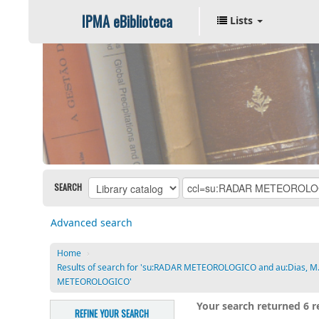
IPMA eBiblioteca
Lists
SEARCH
Advanced search
Home
›
Results of search for 'su:RADAR METEOROLOGICO and au:Dias, 
METEOROLOGICO'
Your search returned 6 re
REFINE YOUR SEARCH