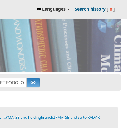
Languages
Search history
[
x
]
Go
ch:IPMA_SE and holdingbranch:IPMA_SE and su-to:RADAR