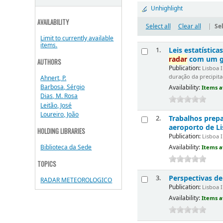
Unhighlight
AVAILABILITY
Select all
Clear all
|
Sel
Limit to currently available
items.
Leis estatístic
1.
radar
com um ge
AUTHORS
Publication:
Lisboa I
duração da precipit
Ahnert, P.
Barbosa, Sérgio
Availability:
Items a
Dias, M. Rosa
Leitão, José
Loureiro, João
Trabalhos prep
2.
aeroporto de Li
HOLDING LIBRARIES
Publication:
Lisboa I
Biblioteca da Sede
Availability:
Items a
TOPICS
Perspectivas de
3.
RADAR METEOROLOGICO
Publication:
Lisboa I
Availability:
Items a