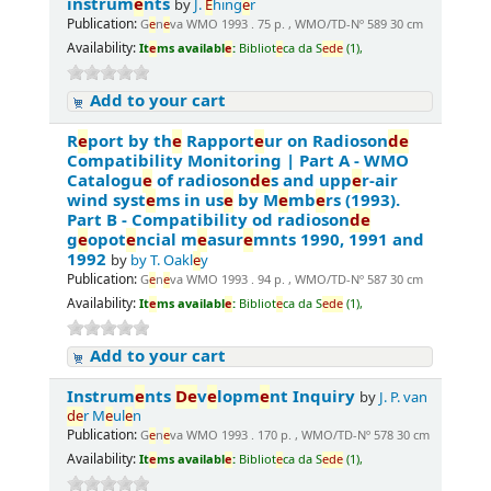
instrum
e
nts
by
J.
E
hing
e
r
Publication:
G
e
n
e
va WMO 1993 . 75 p. , WMO/TD-Nº 589 30 cm
Availability:
It
e
ms availabl
e
:
Bibliot
e
ca da S
e
d
e
(1),
Add to your cart
R
e
port by th
e
Rapport
e
ur on Radioson
d
e
Compatibility Monitoring | Part A - WMO
Catalogu
e
of radioson
d
e
s and upp
e
r-air
wind syst
e
ms in us
e
by M
e
mb
e
rs (1993).
Part B - Compatibility od radioson
d
e
g
e
opot
e
ncial m
e
asur
e
mnts 1990, 1991 and
1992
by
by T. Oakl
e
y
Publication:
G
e
n
e
va WMO 1993 . 94 p. , WMO/TD-Nº 587 30 cm
Availability:
It
e
ms availabl
e
:
Bibliot
e
ca da S
e
d
e
(1),
Add to your cart
Instrum
e
nts
D
e
v
e
lopm
e
nt Inquiry
by
J. P. van
d
e
r M
e
ul
e
n
Publication:
G
e
n
e
va WMO 1993 . 170 p. , WMO/TD-Nº 578 30 cm
Availability:
It
e
ms availabl
e
:
Bibliot
e
ca da S
e
d
e
(1),