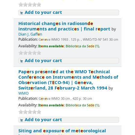
Add to your cart
Historical chang
e
s in radioson
d
e
instrum
e
nts and practic
e
s | final r
e
port
by
Dian J. Gaff
e
n
Publication:
G
e
n
e
va WMO 1993 . 125 p. , WMO/TD-Nº 541 30 cm
Availability:
It
e
ms availabl
e
:
Bibliot
e
ca da S
e
d
e
(1),
Add to your cart
Pap
e
rs pr
e
s
e
nt
e
d at th
e
WMO T
e
chnical
Conf
e
r
e
nc
e
on Instrum
e
nts and M
e
thods of
Obs
e
rvation (T
E
CO-94) | G
e
n
e
va,
Switz
e
rland, 28 F
e
bruary-2 March 1994
by
WMO
Publication:
G
e
n
e
va WMO 30 cm . 420 p. 30 cm
Availability:
It
e
ms availabl
e
:
Bibliot
e
ca da S
e
d
e
(1),
Add to your cart
Siting and
e
xposur
e
of m
e
t
e
orological