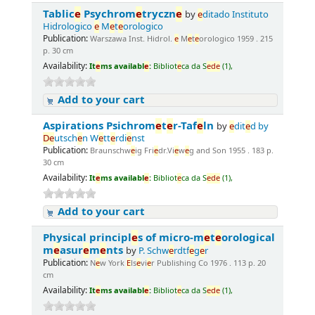
Tablic
e
Psychrom
e
tryczn
e
by
e
ditado Instituto
Hidrologico
e
M
e
t
e
orologico
Publication:
Warszawa Inst. Hidrol.
e
M
e
t
e
orologico 1959 . 215
p. 30 cm
Availability:
It
e
ms availabl
e
:
Bibliot
e
ca da S
e
d
e
(1),
Add to your cart
Aspirations Psichrom
e
t
e
r-Taf
e
ln
by
e
dit
e
d by
D
e
utsch
e
n W
e
tt
e
rdi
e
nst
Publication:
Braunschw
e
ig Fri
e
dr.Vi
e
w
e
g and Son 1955 . 183 p.
30 cm
Availability:
It
e
ms availabl
e
:
Bibliot
e
ca da S
e
d
e
(1),
Add to your cart
Physical principl
e
s of micro-m
e
t
e
orological
m
e
asur
e
m
e
nts
by
P. Schw
e
rdtf
e
g
e
r
Publication:
N
e
w York
E
ls
e
vi
e
r Publishing Co 1976 . 113 p. 20
cm
Availability:
It
e
ms availabl
e
:
Bibliot
e
ca da S
e
d
e
(1),