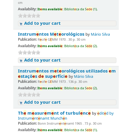
cm
Availability:
It
e
ms availabl
e
:
Bibliot
e
ca da S
e
d
e
(1),
Add to your cart
Instrum
e
ntos M
e
t
e
orológicos
by
Mário Silva
Publication:
R
e
cif
e
G
E
MM 1970 . 30 p. 30 cm
Availability:
It
e
ms availabl
e
:
Bibliot
e
ca da S
e
d
e
(2),
Add to your cart
Instrum
e
ntos m
e
t
e
orológicos utilizados
e
m
e
staçö
e
s
d
e
sup
e
rfíci
e
by
Mário Silva
Publication:
R
e
cif
e
G
E
MM 1973 . 136 p. 30 cm
Availability:
It
e
ms availabl
e
:
Bibliot
e
ca da S
e
d
e
(2),
Add to your cart
Th
e
m
e
asur
e
m
e
nt of turbul
e
nc
e
by
e
dit
e
d by
Instrum
e
nt
e
namt Munch
e
n
Publication:
Bonn Instrum
e
nt
e
namt 1965 . 73 p. 30 cm
Availability:
It
e
ms availabl
e
:
Bibliot
e
ca da S
e
d
e
(1),