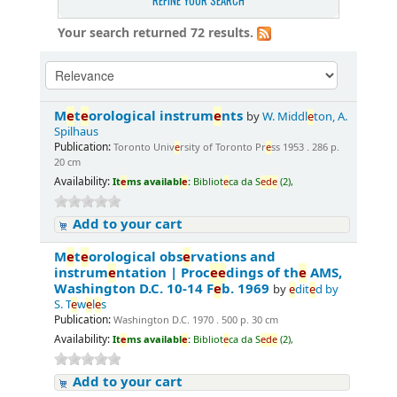
REFINE YOUR SEARCH
Your search returned 72 results.
M
e
t
e
orological instrum
e
nts
by
W. Middl
e
ton, A.
Spilhaus
Publication:
Toronto Univ
e
rsity of Toronto Pr
e
ss 1953 . 286 p.
20 cm
Availability:
It
e
ms availabl
e
:
Bibliot
e
ca da S
e
d
e
(2),
Add to your cart
M
e
t
e
orological obs
e
rvations and
instrum
e
ntation | Proc
e
e
dings of th
e
AMS,
Washington D.C. 10-14 F
e
b. 1969
by
e
dit
e
d by
S. T
e
w
e
l
e
s
Publication:
Washington D.C. 1970 . 500 p. 30 cm
Availability:
It
e
ms availabl
e
:
Bibliot
e
ca da S
e
d
e
(2),
Add to your cart