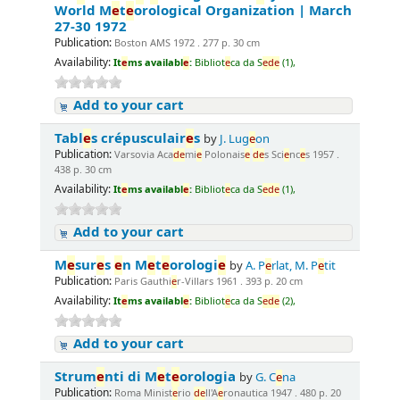
World M
e
t
e
orological Organization | March
27-30 1972
Publication:
Boston AMS 1972 . 277 p. 30 cm
Availability:
It
e
ms availabl
e
:
Bibliot
e
ca da S
e
d
e
(1),
Add to your cart
Tabl
e
s crépusculair
e
s
by
J. Lug
e
on
Publication:
Varsovia Aca
d
e
mi
e
Polonais
e
d
e
s Sci
e
nc
e
s 1957 .
438 p. 30 cm
Availability:
It
e
ms availabl
e
:
Bibliot
e
ca da S
e
d
e
(1),
Add to your cart
M
e
sur
e
s
e
n M
e
t
e
orologi
e
by
A. P
e
rlat, M. P
e
tit
Publication:
Paris Gauthi
e
r-Villars 1961 . 393 p. 20 cm
Availability:
It
e
ms availabl
e
:
Bibliot
e
ca da S
e
d
e
(2),
Add to your cart
Strum
e
nti di M
e
t
e
orologia
by
G. C
e
na
Publication:
Roma Minist
e
rio
d
e
ll'A
e
ronautica 1947 . 480 p. 20