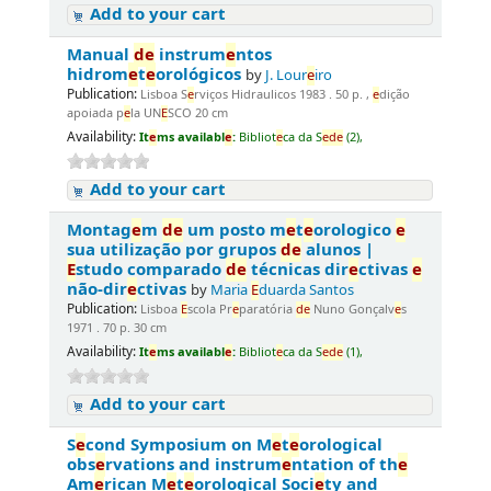
Add to your cart
Manual
d
e
instrum
e
ntos
hidrom
e
t
e
orológicos
by
J. Lour
e
iro
Publication:
Lisboa S
e
rviços Hidraulicos 1983 . 50 p. ,
e
dição
apoiada p
e
la UN
E
SCO 20 cm
Availability:
It
e
ms availabl
e
:
Bibliot
e
ca da S
e
d
e
(2),
Add to your cart
Montag
e
m
d
e
um posto m
e
t
e
orologico
e
sua utilização por grupos
d
e
alunos |
E
studo comparado
d
e
técnicas dir
e
ctivas
e
não-dir
e
ctivas
by
Maria
E
duarda Santos
Publication:
Lisboa
E
scola Pr
e
paratória
d
e
Nuno Gonçalv
e
s
1971 . 70 p. 30 cm
Availability:
It
e
ms availabl
e
:
Bibliot
e
ca da S
e
d
e
(1),
Add to your cart
S
e
cond Symposium on M
e
t
e
orological
obs
e
rvations and instrum
e
ntation of th
e
Am
e
rican M
e
t
e
orological Soci
e
ty and