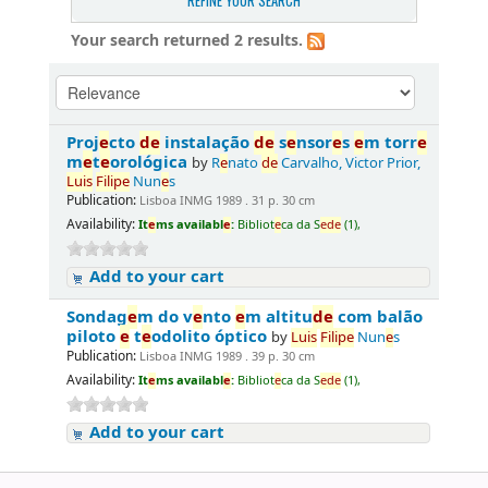
REFINE YOUR SEARCH
Your search returned 2 results.
Proj
e
cto
d
e
instalação
d
e
s
e
nsor
e
s
e
m torr
e
m
e
t
e
orológica
by
R
e
nato
d
e
Carvalho, Victor Prior,
Luis
Filip
e
Nun
e
s
Publication:
Lisboa INMG 1989 . 31 p. 30 cm
Availability:
It
e
ms availabl
e
:
Bibliot
e
ca da S
e
d
e
(1),
Add to your cart
Sondag
e
m do v
e
nto
e
m altitu
d
e
com balão
piloto
e
t
e
odolito óptico
by
Luis
Filip
e
Nun
e
s
Publication:
Lisboa INMG 1989 . 39 p. 30 cm
Availability:
It
e
ms availabl
e
:
Bibliot
e
ca da S
e
d
e
(1),
Add to your cart