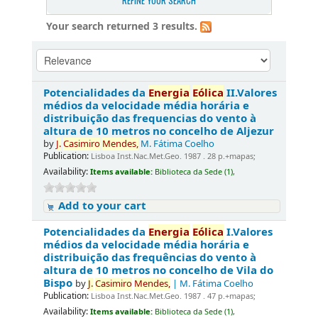
REFINE YOUR SEARCH
Your search returned 3 results.
Potencialidades da
Energia
Eólica
II.Valores
médios da velocidade média horária e
distribuição das frequencias do vento à
altura de 10 metros no concelho de Aljezur
by
J.
Casimiro
Mendes,
M. Fátima Coelho
Publication:
Lisboa Inst.Nac.Met.Geo. 1987 . 28 p.+mapas;
Availability:
Items available:
Biblioteca da Sede (1),
Add to your cart
Potencialidades da
Energia
Eólica
I.Valores
médios da velocidade média horária e
distribuição das frequências do vento à
altura de 10 metros no concelho de Vila do
Bispo
by
J.
Casimiro
Mendes,
| M. Fátima Coelho
Publication:
Lisboa Inst.Nac.Met.Geo. 1987 . 47 p.+mapas;
Availability:
Items available:
Biblioteca da Sede (1),