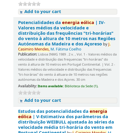
Add to your cart
Potencialidades da
energia
eólica
| IV-
Valores médios da velocidade e
distribuição das frequências "tri-horárias"
do vento à altura de 10 metros nas Regiões
Autónomas da Madeira e dos Açoreso
by
J.
Casimiro
Mendes,
M. Fátima Coelho
Publication:
Lisboa INMG 1989 . 2 v. , Vol. 1 - Valores médios da
velocidade e distribuição das frequencias "tri-horárias" do
vento á altura de 10 metros em Portugal Continental. | Vol. 2 -
Valores médios da velocidade e distribuição das frequencias
"tri-horárias" do vento á altuara de 10 metros nas regiões
autónomas da Madeira e dos Açores. 30 cm
Availability:
Items available:
Biblioteca da Sede (1),
Add to your cart
Estudos das potencialidades da
energia
eólica
| V-Estimativa dos parâmetros da
distribuição WEIBULL ajustada às séries da
velocidade média tri-horária do vento em
Portugal Continental
by
J.
Casimiro
Mendes,
M.