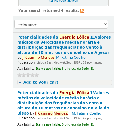
REFINE YOUR SEARCH
Your search returned 4 results.
Potencialidades da
Energia
Eólica
II.Valores
médios da velocidade média horária e
distribuição das frequencias do vento à
altura de 10 metros no concelho de Aljezur
by
J.
Casimiro
Mendes,
M. Fátima Coelho
Publication:
Lisboa Inst.Nac.Met.Geo. 1987 . 28 p.+mapas;
Availability:
Items available:
Biblioteca da Sede (1),
Add to your cart
Potencialidades da
Energia
Eólica
I.Valores
médios da velocidade média horária e
distribuição das frequências do vento à
altura de 10 metros no concelho de Vila do
Bispo
by
J.
Casimiro
Mendes,
| M. Fátima Coelho
Publication:
Lisboa Inst.Nac.Met.Geo. 1987 . 47 p.+mapas;
Availability:
Items available:
Biblioteca da Sede (1),