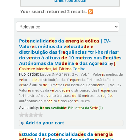
REFINE YOUR SEARCH
Your search returned 2 results.
Pot
e
ncialida
d
e
s da
e
n
e
rgia
e
ólica
| IV-
Valor
e
s médios da v
e
locida
d
e
e
distribuição das fr
e
quências "tri-horárias"
do v
e
nto à altura
d
e
10 m
e
tros nas R
e
giõ
e
s
Autónomas da Ma
d
e
ira
e
dos Açor
e
so
by
J.
Casimiro
M
e
n
d
e
s,
M.
Fátima
Co
e
lho
Publication:
Lisboa INMG 1989 . 2 v. , Vol. 1 - Valor
e
s médios da
v
e
locida
d
e
e
distribuição das fr
e
qu
e
ncias "tri-horárias" do
v
e
nto á altura
d
e
10 m
e
tros
e
m Portugal Contin
e
ntal. | Vol. 2 -
Valor
e
s médios da v
e
locida
d
e
e
distribuição das fr
e
qu
e
ncias
"tri-horárias" do v
e
nto á altuara
d
e
10 m
e
tros nas r
e
giõ
e
s
autónomas da Ma
d
e
ira
e
dos Açor
e
s. 30 cm
Availability:
It
e
ms availabl
e
:
Bibliot
e
ca da S
e
d
e
(1),
Add to your cart
E
studos das pot
e
ncialida
d
e
s da
e
n
e
rgia
e
ólica
| V-
E
stimativa dos parâm
e
tros da