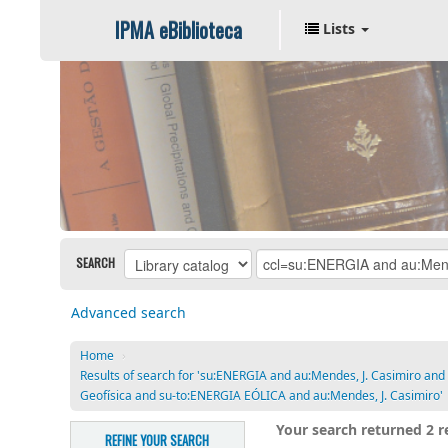
IPMA eBiblioteca
Lists
SEARCH
Advanced search
Home
›
Results of search for 'su:ENERGIA and au:Mendes, J. Casimiro a
Geofísica and su-to:ENERGIA EÓLICA and au:Mendes, J. Casimiro'
Your search returned 2 re
REFINE YOUR SEARCH