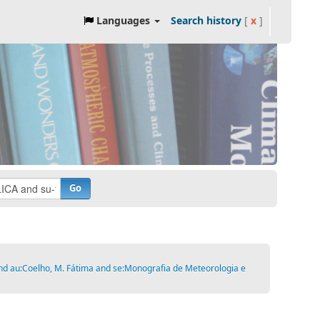
Languages
Search history
[
x
]
Go
nd au:Coelho, M. Fátima and se:Monografia de Meteorologia e