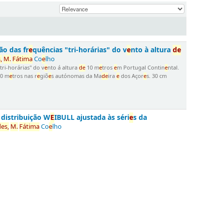
ão das fr
e
quências "tri-horárias" do v
e
nto à altura
d
e
,
M.
Fátima
Co
e
lho
"tri-horárias" do v
e
nto á altura
d
e
10 m
e
tros
e
m Portugal Contin
e
ntal.
0 m
e
tros nas r
e
giõ
e
s autónomas da Ma
d
e
ira
e
dos Açor
e
s. 30 cm
 distribuição W
E
IBULL ajustada às séri
e
s da
d
e
s,
M.
Fátima
Co
e
lho