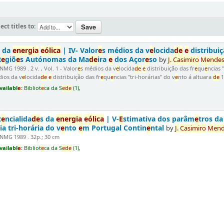
ect titles to:
s da
e
n
e
rgia
e
ólica
| IV- Valor
e
s médios da v
e
locida
d
e
e
distribuiç
R
e
giõ
e
s Autónomas da Ma
d
e
ira
e
dos Açor
e
so
by
J.
Casimiro
M
e
n
d
e
s
MG 1989 . 2 v. , Vol. 1 - Valor
e
s médios da v
e
locida
d
e
e
distribuição das fr
e
qu
e
ncias 
dios da v
e
locida
d
e
e
distribuição das fr
e
qu
e
ncias "tri-horárias" do v
e
nto á altuara
d
e
1
vailabl
e
:
Bibliot
e
ca da S
e
d
e
(1),
t
e
ncialida
d
e
s da
e
n
e
rgia
e
ólica
| V-
E
stimativa dos parâm
e
tros da
a tri-horária do v
e
nto
e
m Portugal Contin
e
ntal
by
J.
Casimiro
M
e
n
NMG 1989 . 32p.; 30 cm
vailabl
e
:
Bibliot
e
ca da S
e
d
e
(1),