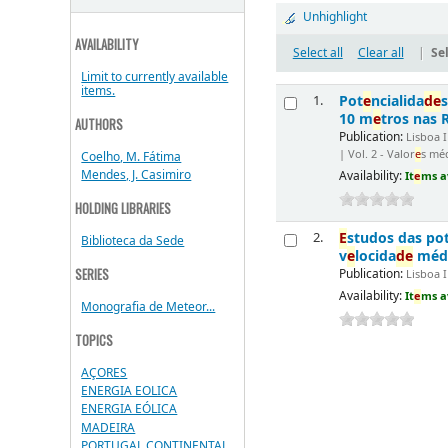
Unhighlight
AVAILABILITY
Select all
Clear all
|
Sel
Limit to currently available
items.
Pot
e
ncialida
d
e
1.
10 m
e
tros nas 
AUTHORS
Publication:
Lisboa IN
| Vol. 2 - Valor
e
s mé
Coelho, M. Fátima
Mendes, J. Casimiro
Availability:
It
e
ms a
HOLDING LIBRARIES
E
studos das po
2.
Biblioteca da Sede
v
e
locida
d
e
médi
SERIES
Publication:
Lisboa I
Availability:
It
e
ms a
Monografia de Meteor...
TOPICS
AÇORES
ENERGIA EOLICA
ENERGIA EÓLICA
MADEIRA
PORTUGAL CONTINENTAL