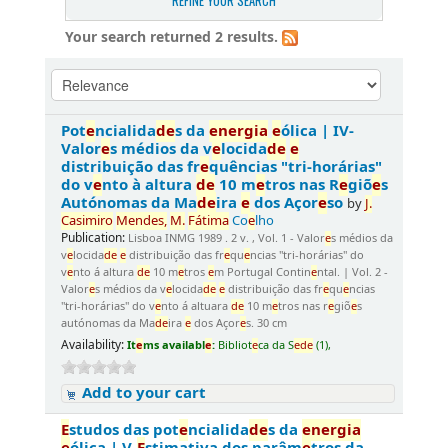
REFINE YOUR SEARCH
Your search returned 2 results.
Pot
e
ncialida
d
e
s da
e
n
e
rgia
e
ólica | IV-
Valor
e
s médios da v
e
locida
d
e
e
distribuição das fr
e
quências "tri-horárias"
do v
e
nto à altura
d
e
10 m
e
tros nas R
e
giõ
e
s
Autónomas da Ma
d
e
ira
e
dos Açor
e
so
by
J.
Casimiro
M
e
n
d
e
s,
M.
Fátima
Co
e
lho
Publication:
Lisboa INMG 1989 . 2 v. , Vol. 1 - Valor
e
s médios da
v
e
locida
d
e
e
distribuição das fr
e
qu
e
ncias "tri-horárias" do
v
e
nto á altura
d
e
10 m
e
tros
e
m Portugal Contin
e
ntal. | Vol. 2 -
Valor
e
s médios da v
e
locida
d
e
e
distribuição das fr
e
qu
e
ncias
"tri-horárias" do v
e
nto á altuara
d
e
10 m
e
tros nas r
e
giõ
e
s
autónomas da Ma
d
e
ira
e
dos Açor
e
s. 30 cm
Availability:
It
e
ms availabl
e
:
Bibliot
e
ca da S
e
d
e
(1),
Add to your cart
E
studos das pot
e
ncialida
d
e
s da
e
n
e
rgia
e
ólica | V-
E
stimativa dos parâm
e
tros da