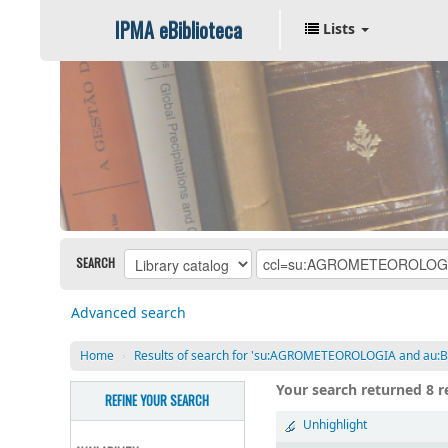
IPMA eBiblioteca
Lists
SEARCH
Advanced search
Home
›
Results of search for 'su:AGROMETEOROLOGIA and au:Be
Your search returned 8 re
REFINE YOUR SEARCH
Unhighlight