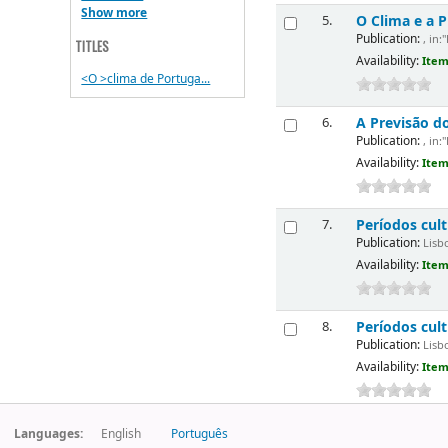
Show more
O Clima e a 
5.
Publication:
, in:
TITLES
Availability:
Item
<O >clima de Portuga...
A Previsão d
6.
Publication:
, in:
Availability:
Item
Períodos cul
7.
Publication:
Lisbo
Availability:
Item
Períodos cul
8.
Publication:
Lisbo
Availability:
Item
Languages:
English
Português