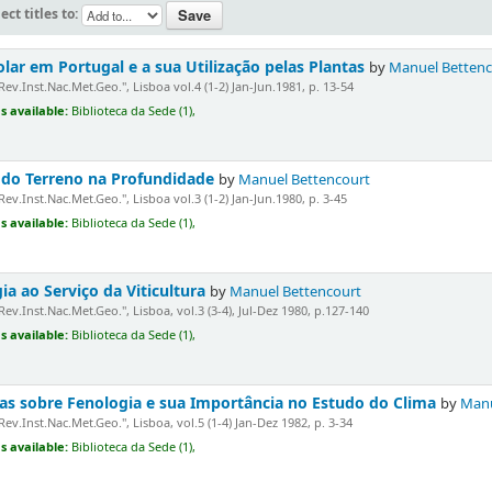
ect titles to:
lar em Portugal e a sua Utilização pelas Plantas
by
Manuel Bettenc
"Rev.Inst.Nac.Met.Geo.", Lisboa vol.4 (1-2) Jan-Jun.1981, p. 13-54
s available:
Biblioteca da Sede (1),
do Terreno na Profundidade
by
Manuel Bettencourt
"Rev.Inst.Nac.Met.Geo.", Lisboa vol.3 (1-2) Jan-Jun.1980, p. 3-45
s available:
Biblioteca da Sede (1),
a ao Serviço da Viticultura
by
Manuel Bettencourt
"Rev.Inst.Nac.Met.Geo.", Lisboa, vol.3 (3-4), Jul-Dez 1980, p.127-140
s available:
Biblioteca da Sede (1),
s sobre Fenologia e sua Importância no Estudo do Clima
by
Manu
"Rev.Inst.Nac.Met.Geo.", Lisboa, vol.5 (1-4) Jan-Dez 1982, p. 3-34
s available:
Biblioteca da Sede (1),