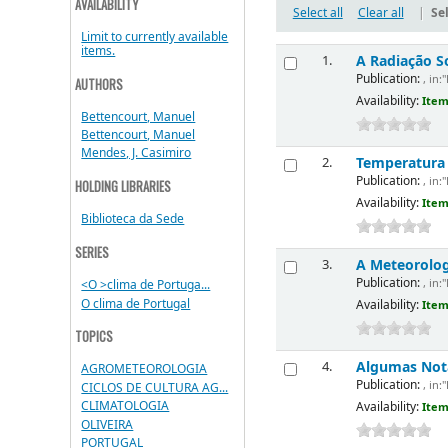
AVAILABILITY
Select all
Clear all
|
Sel
Limit to currently available
items.
A Radiação So
1.
Publication:
, in:
AUTHORS
Availability:
Item
Bettencourt, Manuel
Bettencourt, Manuel
Mendes, J. Casimiro
Temperatura 
2.
Publication:
, in:
HOLDING LIBRARIES
Availability:
Item
Biblioteca da Sede
SERIES
A Meteorologi
3.
Publication:
, in:
<O >clima de Portuga...
O clima de Portugal
Availability:
Item
TOPICS
Algumas Nota
4.
AGROMETEOROLOGIA
Publication:
, in:
CICLOS DE CULTURA AG...
CLIMATOLOGIA
Availability:
Item
OLIVEIRA
PORTUGAL