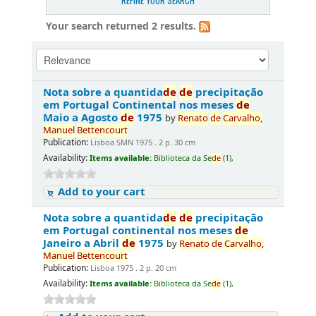
REFINE YOUR SEARCH
Your search returned 2 results.
Nota sobre a quantida
de
de
precipitação
em Portugal Continental nos meses
de
Maio a Agosto
de
1975
by
Renato
de
Carvalho,
Manuel
Bettencourt
Publication:
Lisboa SMN 1975 . 2 p. 30 cm
Availability:
Items available:
Biblioteca da Se
de
(1),
Add to your cart
Nota sobre a quantida
de
de
precipitação
em Portugal continental nos meses
de
Janeiro a Abril
de
1975
by
Renato
de
Carvalho,
Manuel
Bettencourt
Publication:
Lisboa 1975 . 2 p. 20 cm
Availability:
Items available:
Biblioteca da Se
de
(1),