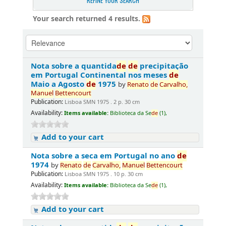
REFINE YOUR SEARCH
Your search returned 4 results.
Nota sobre a quantida
de
de
precipitação
em Portugal Continental nos meses
de
Maio a Agosto
de
1975
by
Renato
de
Carvalho,
Manuel
Bettencourt
Publication:
Lisboa SMN 1975 . 2 p. 30 cm
Availability:
Items available:
Biblioteca da Se
de
(1),
Add to your cart
Nota sobre a seca em Portugal no ano
de
1974
by
Renato
de
Carvalho,
Manuel
Bettencourt
Publication:
Lisboa SMN 1975 . 10 p. 30 cm
Availability:
Items available:
Biblioteca da Se
de
(1),
Add to your cart