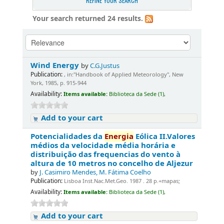
REFINE YOUR SEARCH
Your search returned 24 results.
Wind Energy
by
C.G.Justus
Publication:
, in:"Handbook of Applied Meteorology", New
York, 1985, p. 915-944
Availability:
Items available:
Biblioteca da Sede (1),
Add to your cart
Potencialidades da
Energia
Eólica II.Valores
médios da velocidade média horária e
distribuição das frequencias do vento à
altura de 10 metros no concelho de Aljezur
by
J. Casimiro Mendes, M. Fátima Coelho
Publication:
Lisboa Inst.Nac.Met.Geo. 1987 . 28 p.+mapas;
Availability:
Items available:
Biblioteca da Sede (1),
Add to your cart