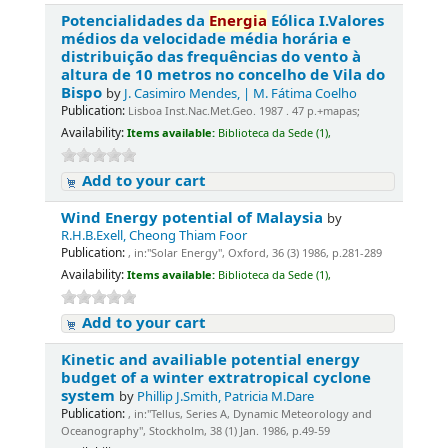
Potencialidades da
Energia
Eólica I.Valores
médios da velocidade média horária e
distribuição das frequências do vento à
altura de 10 metros no concelho de Vila do
Bispo
by
J. Casimiro Mendes, | M. Fátima Coelho
Publication:
Lisboa Inst.Nac.Met.Geo. 1987 . 47 p.+mapas;
Availability:
Items available:
Biblioteca da Sede (1),
Add to your cart
Wind Energy potential of Malaysia
by
R.H.B.Exell, Cheong Thiam Foor
Publication:
, in:"Solar Energy", Oxford, 36 (3) 1986, p.281-289
Availability:
Items available:
Biblioteca da Sede (1),
Add to your cart
Kinetic and availiable potential energy
budget of a winter extratropical cyclone
system
by
Phillip J.Smith, Patricia M.Dare
Publication:
, in:"Tellus, Series A, Dynamic Meteorology and
Oceanography", Stockholm, 38 (1) Jan. 1986, p.49-59