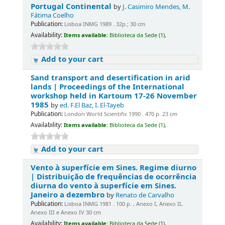
Portugal Continental
by
J. Casimiro Mendes, M.
Fátima Coelho
Publication:
Lisboa INMG 1989 . 32p.; 30 cm
Availability:
Items available:
Biblioteca da Sede (1),
Add to your cart
Sand transport and desertification in arid
lands | Proceedings of the International
workshop held in Kartoum 17-26 November
1985
by
ed. F.El Baz, I. El-Tayeb
Publication:
London World Scientific 1990 . 470 p. 23 cm
Availability:
Items available:
Biblioteca da Sede (1),
Add to your cart
Vento à superfície em Sines. Regime diurno
| Distribuição de frequências de ocorrência
diurna do vento à superfície em Sines.
Janeiro a dezembro
by
Renato de Carvalho
Publication:
Lisboa INMG 1981 . 100 p. , Anexo I, Anexo II,
Anexo III e Anexo IV 30 cm
Availability:
Items available:
Biblioteca da Sede (1),