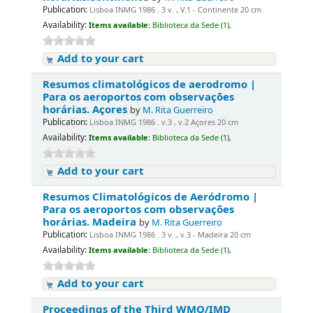
Publication:
Lisboa INMG 1986 . 3 v. , V.1 - Continente 20 cm
Availability:
Items available:
Biblioteca da Sede (1),
Add to your cart
Resumos climatológicos de aerodromo |
Para os aeroportos com observações
horárias. Açores
by
M. Rita Guerreiro
Publication:
Lisboa INMG 1986 . v.3 , v.2 Açores 20 cm
Availability:
Items available:
Biblioteca da Sede (1),
Add to your cart
Resumos Climatológicos de Aeródromo |
Para os aeroportos com observações
horárias. Madeira
by
M. Rita Guerreiro
Publication:
Lisboa INMG 1986 . 3 v. , v.3 - Madeira 20 cm
Availability:
Items available:
Biblioteca da Sede (1),
Add to your cart
Proceedings of the Third WMO/IMD