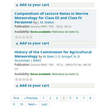
Add to your cart
Compendium of Lecture Notes in Marine
Meteorology for Class III and Class IV
Personnel
by
J. M. Walker
Publication:
Geneva WMO 1991 . 320 p. 30 cm
Availability:
Items available:
Biblioteca da Sede (1),
Add to your cart
History of the Commission for Agricultural
Meteorology
by
W. Baier, I. G. Gringof, N. D.
Strommen | WMO
Publication:
Geneva WMO 1991 . 197 p. , WMO/TD-No. 440 30
cm
Availability:
Items available:
Biblioteca da Sede (1),
Add to your cart
First
« Previous
1
2
3
4
5
6
7
8
9
10
Next »
Last