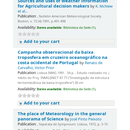
Sources and uses of weather information
for Agricultural decision makers
by
K. McNew
et al...
Publication:
, Nulletin American Meteorological Society.
Boston, v. 72 (4) 1991, p.491-498
Availability:
Items available:
Biblioteca da Sede (1),
Add to your cart
Campanha observacional da baixa
troposfera em cruzeiro oceanográfico na
costa ocidental de Portugal
by
Renato de
Carvalho, Victor Prior
Publication:
Lisboa INMG 1991 . 54 p. , Estudo realizado no |
mbito do Proj. INMG/JNICT 87.77 ("Investigação da estrutura
termomecânica da baixa troposfera") 30 cm
Availability:
Items available:
Biblioteca da Sede (1),
Add to your cart
The place of Meteorology in the general
panorama of Science
by
José Pinto Peixoto
Publication:
, Separata de Symposium. Lisboa, 1972, p. 3-15