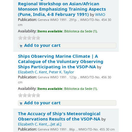
Regional Workshop on Asian/African
Monsoon Emphasizing Training Aspects
(Pune, India, 4-8 February 1991)
by
WMO
Publication:
Geneva WMO 1991 . 291p. , WMO/TD-No. 454 30
cm
Availability:
Items available:
Biblioteca da Sede (1),
Add to your cart
Ships Observing Marine Climate | A
Catalogue of the Voluntary Observing
Ships Participating in the VSOP-NA
by
Elizabeth C. Kent, Peter K. Taylor
Publication:
Geneva WMO 1991 . 123p. , WMO/TD-No. 456 30
cm
Availability:
Items available:
Biblioteca da Sede (1),
Add to your cart
The Accuacy of Ship's Meteorological
Observations Results of the VSOP-NA
by
Elizabeth C. Kent,...[et al.]
Publication:
Geneva WMO 1991 . 86p. , WMO/TD-No. 455 30 cm