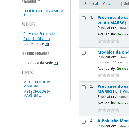
AVAILABILITY
Select all
Clear all
|
Sel
Limit to currently available
items.
Previsöes do e
1.
vento MAR3G)
AUTHORS
Publication:
Lisboa I
Carvalho, Fernando
Availability:
Items a
Pires, H. Oliveira
Soares, Alice
[
x
]
Modelos de ond
2.
HOLDING LIBRARIES
Publication:
Lisboa I
medida 5.2 Concurs
Biblioteca da Sede
[
x
]
Availability:
Items a
TOPICS
METEOROLOGIA
Previsöes do e
MARITIM...
3.
MAR3G
METEOROLOGIA
by
H. Oli
MARÍTIM...
Publication:
Lisboa I
Availability:
Items a
A Poluição Mar
4.
Publication:
Lisboa M