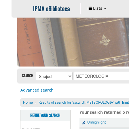
IPMA eBiblioteca
Lists
SEARCH
Advanced search
Home
›
Results of search for 'su,wrdl: METEOROLOGIA' with limit
Your search returned 5 re
REFINE YOUR SEARCH
Unhighlight