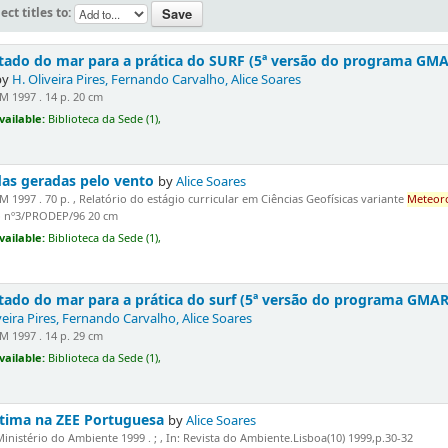
ect titles to:
stado do mar para a prática do SURF (5ª versão do programa GM
by
H. Oliveira Pires, Fernando Carvalho, Alice Soares
M 1997 . 14 p. 20 cm
vailable:
Biblioteca da Sede (1),
as geradas pelo vento
by
Alice Soares
M 1997 . 70 p. , Relatório do estágio curricular em Ciências Geofísicas variante
Meteor
o nº3/PRODEP/96 20 cm
vailable:
Biblioteca da Sede (1),
stado do mar para a prática do surf (5ª versão do programa GMA
veira Pires, Fernando Carvalho, Alice Soares
M 1997 . 14 p. 29 cm
vailable:
Biblioteca da Sede (1),
ítima na ZEE Portuguesa
by
Alice Soares
inistério do Ambiente 1999 . ; , In: Revista do Ambiente.Lisboa(10) 1999,p.30-32