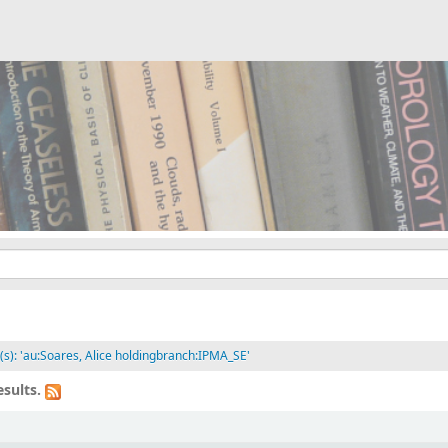
(s): 'au:Soares, Alice holdingbranch:IPMA_SE'
sults.