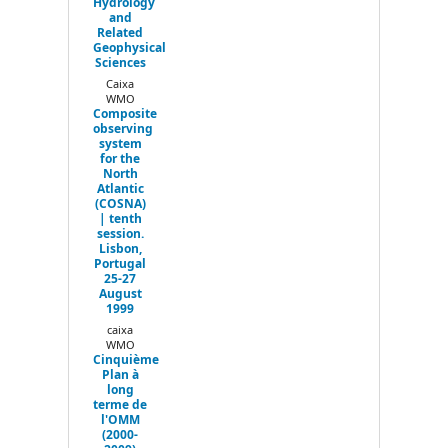
Hydrology
and
Related
Geophysical
Sciences
Caixa
WMO
Composite
observing
system
for the
North
Atlantic
(COSNA)
| tenth
session.
Lisbon,
Portugal
25-27
August
1999
caixa
WMO
Cinquième
Plan à
long
terme de
l'OMM
(2000-