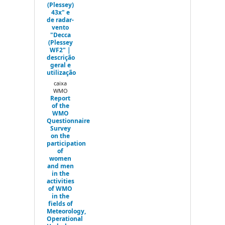
(Plessey)
43x" e
de radar-
vento
"Decca
(Plessey
WF2" |
descrição
geral e
utilização
caixa
WMO
Report
of the
WMO
Questionnaire
Survey
on the
participation
of
women
and men
in the
activities
of WMO
in the
fields of
Meteorology,
Operational