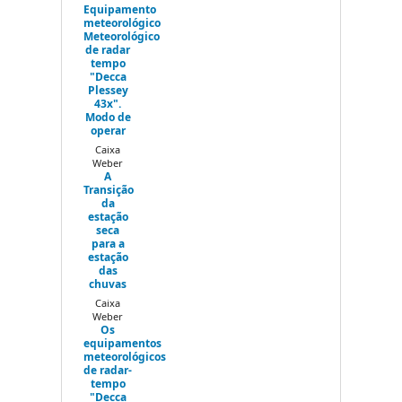
Equipamento
meteorológico
Meteorológico
de radar
tempo
"Decca
Plessey
43x".
Modo de
operar
Caixa
Weber
A
Transição
da
estação
seca
para a
estação
das
chuvas
Caixa
Weber
Os
equipamentos
meteorológicos
de radar-
tempo
"Decca