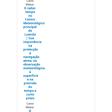
Caixa
Weber
O radar-
tempo
no
Centro
Meteorológico
principal
de
Luanda
| Sua
importância
na
protecção
à
navegação
aérea, na
observação
meteorológica
à
superfície
e na
previsão
do
tempo a
curto
prazo
Caixa
Weber
O