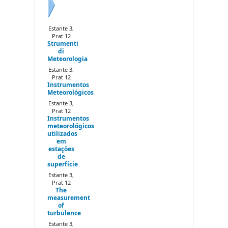
Next
Estante 3,
Prat 12
Strumenti
di
Meteorologia
Estante 3,
Prat 12
Instrumentos
Meteorológicos
Estante 3,
Prat 12
Instrumentos
meteorológicos
utilizados
em
estaçöes
de
superfície
Estante 3,
Prat 12
The
measurement
of
turbulence
Estante 3,