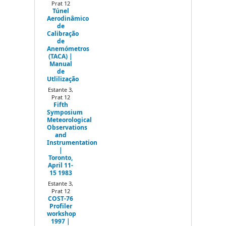
Prat 12
Túnel
Aerodinâmico
de
Calibração
de
Anemómetros
(TACA) |
Manual
de
Utlilização
Estante 3,
Prat 12
Fifth
Symposium
Meteorological
Observations
and
Instrumentation
|
Toronto,
April 11-
15 1983
Estante 3,
Prat 12
COST-76
Profiler
workshop
1997 |