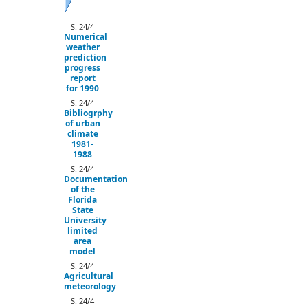
Next
S. 24/4
Numerical
weather
prediction
progress
report
for 1990
S. 24/4
Bibliogrphy
of urban
climate
1981-
1988
S. 24/4
Documentation
of the
Florida
State
University
limited
area
model
S. 24/4
Agricultural
meteorology
S. 24/4