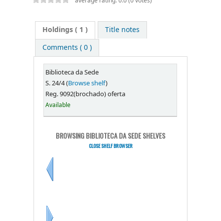
average rating: 0.0 (0 votes)
Holdings
( 1 )
Title notes
Comments ( 0 )
Biblioteca da Sede
S. 24/4 (
Browse shelf
)
Reg. 9092(brochado) oferta
Available
BROWSING BIBLIOTECA DA SEDE SHELVES
CLOSE SHELF BROWSER
Previous