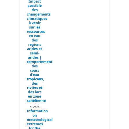
Impact
possible
des
changements
climatiques
à venir
sur les
ressources
en eau
des
regions
arides et
semi-
arides |
comportement
des
cours
d'eau
tropicaux,
des
rivièrs et
des lacs
en zone
sahélienne
s. 24/4
Information
on
meteorological
extremes
for the