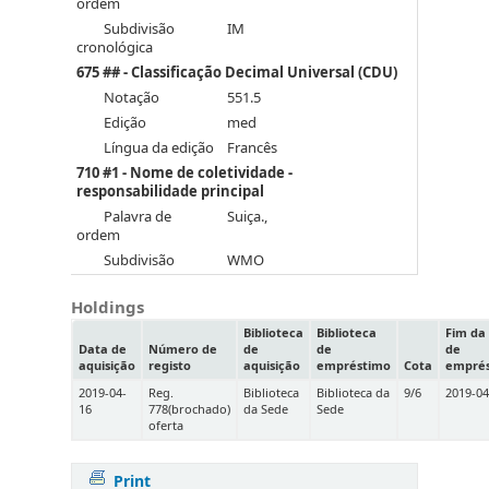
ordem
Subdivisão
IM
cronológica
675 ## - Classificação Decimal Universal (CDU)
Notação
551.5
Edição
med
Língua da edição
Francês
710 #1 - Nome de coletividade -
responsabilidade principal
Palavra de
Suiça.,
ordem
Subdivisão
WMO
Holdings
Biblioteca
Biblioteca
Fim da
Data de
Número de
de
de
de
aquisição
registo
aquisição
empréstimo
Cota
empré
2019-04-
Reg.
Biblioteca
Biblioteca da
9/6
2019-04
16
778(brochado)
da Sede
Sede
oferta
Print