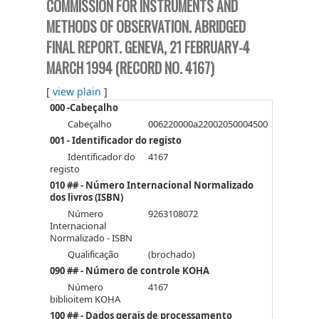
COMMISSION FOR INSTRUMENTS AND
METHODS OF OBSERVATION. ABRIDGED
FINAL REPORT. GENEVA, 21 FEBRUARY-4
MARCH 1994 (RECORD NO. 4167)
[
view plain
]
000 -Cabeçalho
Cabeçalho
006220000a22002050004500
001 - Identificador do registo
Identificador do
4167
registo
010 ## - Número Internacional Normalizado
dos livros (ISBN)
Número
9263108072
Internacional
Normalizado - ISBN
Qualificação
(brochado)
090 ## - Número de controle KOHA
Número
4167
biblioitem KOHA
100 ## - Dados gerais de processamento