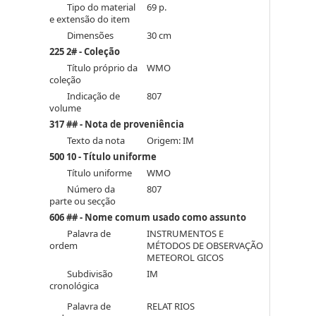
Tipo do material
69 p.
e extensão do item
Dimensões
30 cm
225 2# - Coleção
Título próprio da
WMO
coleção
Indicação de
807
volume
317 ## - Nota de proveniência
Texto da nota
Origem: IM
500 10 - Título uniforme
Título uniforme
WMO
Número da
807
parte ou secção
606 ## - Nome comum usado como assunto
Palavra de
INSTRUMENTOS E
ordem
MÉTODOS DE OBSERVAÇÃO
METEOROL GICOS
Subdivisão
IM
cronológica
Palavra de
RELAT RIOS