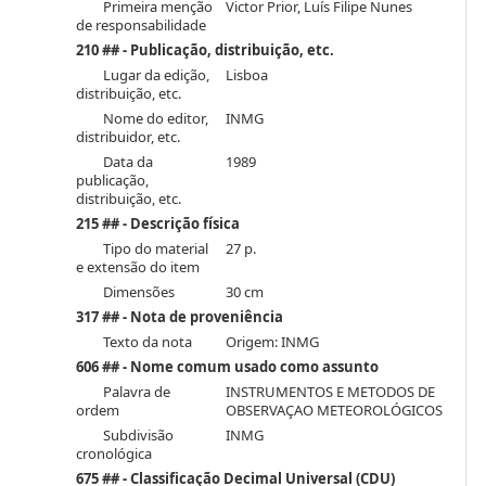
Primeira menção
Victor Prior, Luís Filipe Nunes
de responsabilidade
210 ## - Publicação, distribuição, etc.
Lugar da edição,
Lisboa
distribuição, etc.
Nome do editor,
INMG
distribuidor, etc.
Data da
1989
publicação,
distribuição, etc.
215 ## - Descrição física
Tipo do material
27 p.
e extensão do item
Dimensões
30 cm
317 ## - Nota de proveniência
Texto da nota
Origem: INMG
606 ## - Nome comum usado como assunto
Palavra de
INSTRUMENTOS E METODOS DE
ordem
OBSERVAÇAO METEOROLÓGICOS
Subdivisão
INMG
cronológica
675 ## - Classificação Decimal Universal (CDU)