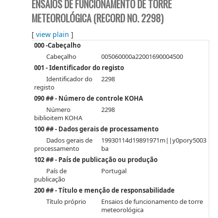
ENSAIOS DE FUNCIONAMENTO DE TORRE
METEOROLÓGICA (RECORD NO. 2298)
[
view plain
]
000 -Cabeçalho
Cabeçalho
005060000a22001690004500
001 - Identificador do registo
Identificador do
2298
registo
090 ## - Número de controle KOHA
Número
2298
biblioitem KOHA
100 ## - Dados gerais de processamento
Dados gerais de
19930114d19891971m||y0pory5003
processamento
ba
102 ## - País de publicação ou produção
País de
Portugal
publicação
200 ## - Título e menção de responsabilidade
Título próprio
Ensaios de funcionamento de torre
meteorológica