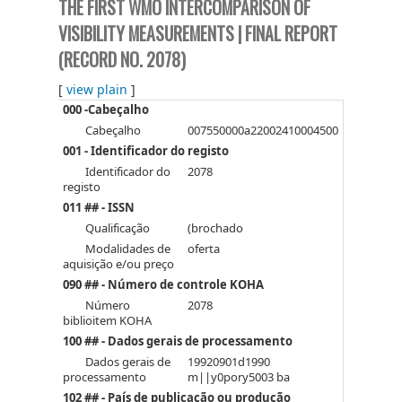
THE FIRST WMO INTERCOMPARISON OF
VISIBILITY MEASUREMENTS | FINAL REPORT
(RECORD NO. 2078)
[
view plain
]
000 -Cabeçalho
Cabeçalho
007550000a22002410004500
001 - Identificador do registo
Identificador do
2078
registo
011 ## - ISSN
Qualificação
(brochado
Modalidades de
oferta
aquisição e/ou preço
090 ## - Número de controle KOHA
Número
2078
biblioitem KOHA
100 ## - Dados gerais de processamento
Dados gerais de
19920901d1990
processamento
m||y0pory5003 ba
102 ## - País de publicação ou produção