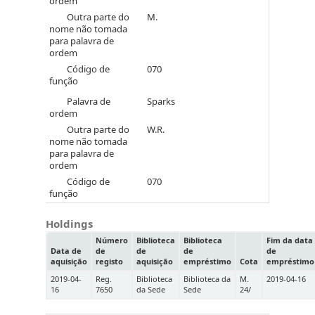
ordem
Outra parte do
M.
nome não tomada
para palavra de
ordem
Código de
070
função
Palavra de
Sparks
ordem
Outra parte do
W.R.
nome não tomada
para palavra de
ordem
Código de
070
função
Holdings
Número
Biblioteca
Biblioteca
Fim da data
Data de
de
de
de
de
aquisição
registo
aquisição
empréstimo
Cota
empréstimo
2019-04-
Reg.
Biblioteca
Biblioteca da
M.
2019-04-16
16
7650
da Sede
Sede
24/