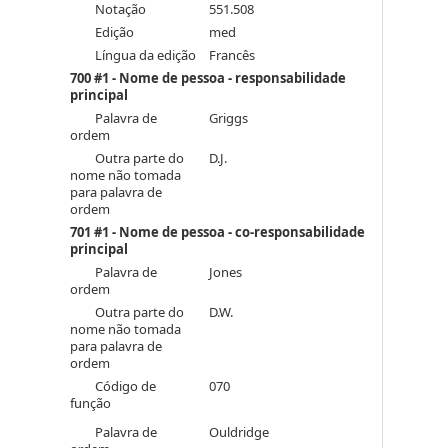
Notação
551.508
Edição
med
Língua da edição
Francês
700 #1 - Nome de pessoa - responsabilidade
principal
Palavra de
Griggs
ordem
Outra parte do
D.J.
nome não tomada
para palavra de
ordem
701 #1 - Nome de pessoa - co-responsabilidade
principal
Palavra de
Jones
ordem
Outra parte do
D.W.
nome não tomada
para palavra de
ordem
Código de
070
função
Palavra de
Ouldridge