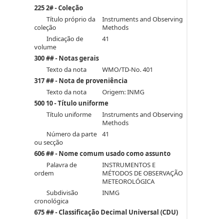
225 2# - Coleção
Título próprio da
Instruments and Observing
coleção
Methods
Indicação de
41
volume
300 ## - Notas gerais
Texto da nota
WMO/TD-No. 401
317 ## - Nota de proveniência
Texto da nota
Origem: INMG
500 10 - Título uniforme
Título uniforme
Instruments and Observing
Methods
Número da parte
41
ou secção
606 ## - Nome comum usado como assunto
Palavra de
INSTRUMENTOS E
ordem
MÉTODOS DE OBSERVAÇÃO
METEOROLÓGICA
Subdivisão
INMG
cronológica
675 ## - Classificação Decimal Universal (CDU)