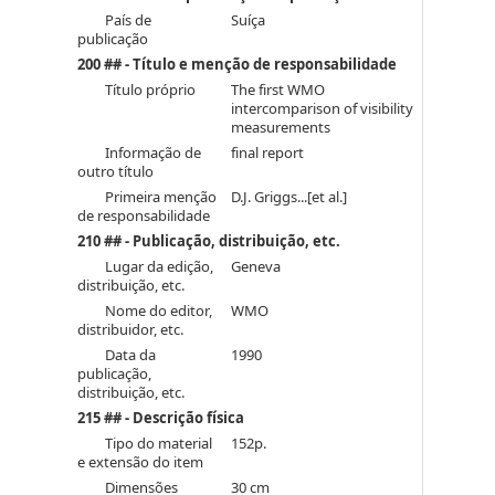
País de
Suíça
publicação
200 ## - Título e menção de responsabilidade
Título próprio
The first WMO
intercomparison of visibility
measurements
Informação de
final report
outro título
Primeira menção
D.J. Griggs...[et al.]
de responsabilidade
210 ## - Publicação, distribuição, etc.
Lugar da edição,
Geneva
distribuição, etc.
Nome do editor,
WMO
distribuidor, etc.
Data da
1990
publicação,
distribuição, etc.
215 ## - Descrição física
Tipo do material
152p.
e extensão do item
Dimensões
30 cm