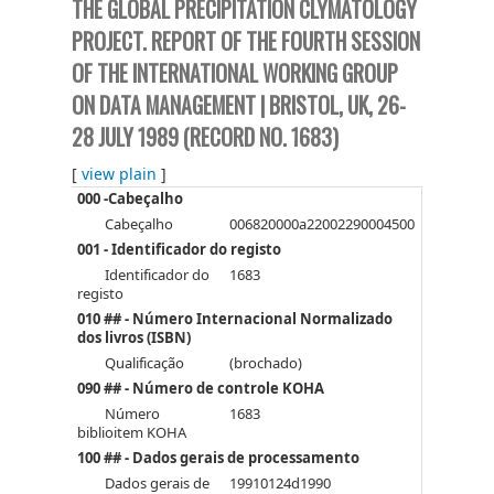
THE GLOBAL PRECIPITATION CLYMATOLOGY
PROJECT. REPORT OF THE FOURTH SESSION
OF THE INTERNATIONAL WORKING GROUP
ON DATA MANAGEMENT | BRISTOL, UK, 26-
28 JULY 1989 (RECORD NO. 1683)
[
view plain
]
000 -Cabeçalho
Cabeçalho
006820000a22002290004500
001 - Identificador do registo
Identificador do
1683
registo
010 ## - Número Internacional Normalizado
dos livros (ISBN)
Qualificação
(brochado)
090 ## - Número de controle KOHA
Número
1683
biblioitem KOHA
100 ## - Dados gerais de processamento
Dados gerais de
19910124d1990