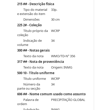
215 ## - Descrição física
Tipo do material
33p.
e extensão do item
Dimensões
30 cm
225 2# - Coleção
Título próprio da
WCRP
coleção
Indicação de
34
volume
300 ## - Notas gerais
Texto da nota
WMO/TD-Nº 356
317 ## - Nota de proveniência
Texto da nota
Origem: INMG
500 10 - Título uniforme
Título uniforme
WCRP
Número da
34
parte ou secção
606 ## - Nome comum usado como assunto
Palavra de
PRECIPITAÇÃO GLOBAL
ordem
Subdivisão
INMG