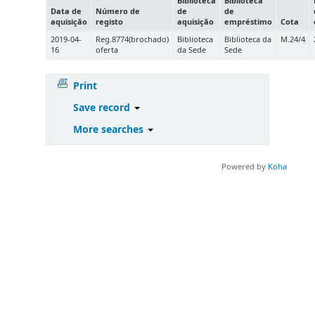
Biblioteca
Biblioteca
Data de
Número de
de
de
aquisição
registo
aquisição
empréstimo
Cota
2019-04-
Reg.8774(brochado)
Biblioteca
Biblioteca da
M.24/4
16
oferta
da Sede
Sede
Print
Save record
More searches
Powered by
Koha