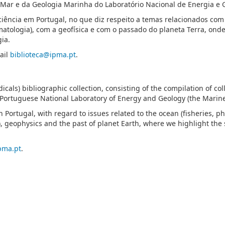
o Mar e da Geologia Marinha do Laboratório Nacional de Energia e 
ciência em Portugal, no que diz respeito a temas relacionados com 
matologia), com a geofísica e com o passado do planeta Terra, on
ia.
ail
biblioteca@ipma.pt
.
icals) bibliographic collection, consisting of the compilation of co
 Portuguese National Laboratory of Energy and Geology (the Marine 
in Portugal, with regard to issues related to the ocean (fisheries,
, geophysics and the past of planet Earth, where we highlight the
pma.pt
.